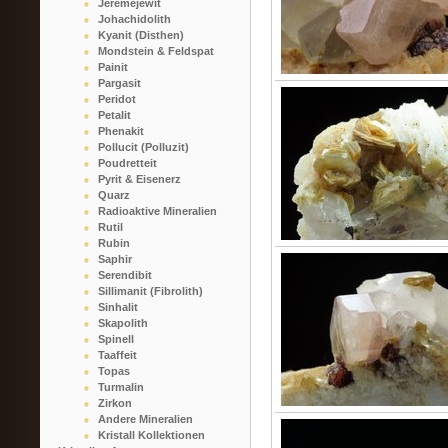
Jeremejewit
Johachidolith
Kyanit (Disthen)
Mondstein & Feldspat
Painit
Pargasit
Peridot
Petalit
Phenakit
Pollucit (Polluzit)
Poudretteit
Pyrit & Eisenerz
Quarz
Radioaktive Mineralien
Rutil
Rubin
Saphir
Serendibit
Sillimanit (Fibrolith)
Sinhalit
Skapolith
Spinell
Taaffeit
Topas
Turmalin
Zirkon
Andere Mineralien
Kristall Kollektionen