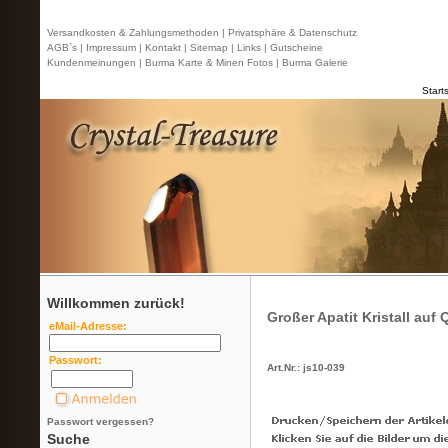
Versandkosten & Zahlungsmethoden |
Privatsphäre & Datenschutz
AGB`s |
Impressum |
Kontakt
| Sitemap |
Links |
Gutscheine
Kundenmeinungen |
Burma Karte & Minen Fotos |
Burma Galerie
Start
Willkommen zurück!
Großer Apatit Kristall auf
eMail-Adresse:
Passwort:
Art.Nr.: js10-039
Passwort vergessen?
Suche