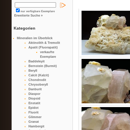
nur verfügbare Exemplare
Erweiterte Suche »
Kategorien
Mineralien im Überblick
Aktinolith & Tremolit
Apatit (Fluorapatit)
verkaufte
Exemplare
Baddeleyit
Bernstein (Burmit)
Beryll
Calcit (Kalzit)
Chondrodit
Chrysoberyll
Danburit
Diaspor
Diopsid
Enstatit
Epidot
Fluorit
Glimmer
Granat
Hambergit