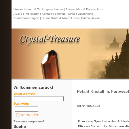
Versandkosten & Zahlungsmethoden |
Privatsphäre & Datenschutz
AGB`s |
Impressum |
Kontakt
| Sitemap |
Links |
Gutscheine
Kundenmeinungen |
Burma Karte & Minen Fotos |
Burma Galerie
Willkommen zurück!
Petalit Kristall m. Farbwec
eMail-Adresse:
Passwort:
Art.Nr.: mf32-125
Passwort vergessen?
Suche