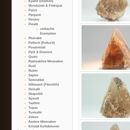
Kyanit (Disthen)
Mondstein & Feldspat
Painit
Pargasit
Peridot
Petalit
verkaufte
Exemplare
Phenakit
Pollucit (Polluzit)
Poudretteit
Pyrit & Eisenerz
Quarz
Radioaktive Mineralien
Rutil
Rubin
Saphir
Serendibit
Sillimanit (Fibrolith)
Sinhalit
Skapolith
Spinell
Taaffeit
Topas
Turmalin
Zirkon
Andere Mineralien
Kristall Kollektionen