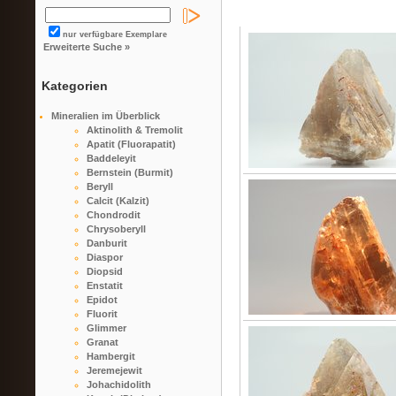
nur verfügbare Exemplare
Erweiterte Suche »
Kategorien
Mineralien im Überblick
Aktinolith & Tremolit
Apatit (Fluorapatit)
Baddeleyit
Bernstein (Burmit)
Beryll
Calcit (Kalzit)
Chondrodit
Chrysoberyll
Danburit
Diaspor
Diopsid
Enstatit
Epidot
Fluorit
Glimmer
Granat
Hambergit
Jeremejewit
Johachidolith