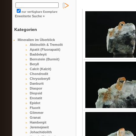
nur verfügbare Exemplare
Erweiterte Suche »
Kategorien
Mineralien im Überblick
Aktinolith & Tremolit
Apatit (Fluorapatit)
Baddeleyit
Bernstein (Burmit)
Beryll
Calcit (Kalzit)
Chondrodit
Chrysoberyll
Danburit
Diaspor
Diopsid
Enstatit
Epidot
Fluorit
Glimmer
Granat
Hambergit
Jeremejewit
Johachidolith