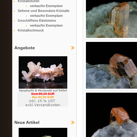
Kristallstufen
verkaufte Exemplare
Seltene und Besondere Kristalle
verkaufte Exemplare
Geschliffene Edelsteine
verkaufte Exemplare
Kristallschmuck
Angebote
Apophyllit & Heulandit auf Stilbit
Statt 95,00 EUR
Nur 82,00 EUR
Neue Artikel