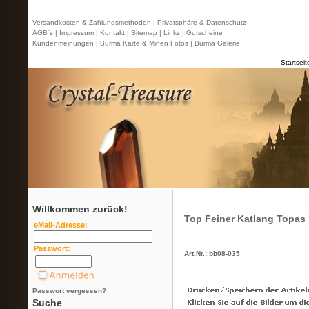
Versandkosten & Zahlungsmethoden |
Privatsphäre & Datenschutz
AGB`s |
Impressum |
Kontakt
| Sitemap |
Links |
Gutscheine
Kundenmeinungen |
Burma Karte & Minen Fotos |
Burma Galerie
Startseit
Willkommen zurück!
Top Feiner Katlang Topas 
eMail-Adresse:
Passwort:
Art.Nr.: bb08-035
Passwort vergessen?
Suche