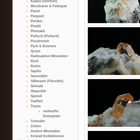
Kyanit (Disthen)
Mondstein & Feldspat
Painit
Pargasit
Peridot
Petalit
Phenakit
Pollucit (Polluzit)
Poudretteit
Pyrit & Eisenerz
Quarz
Radioaktive Mineralien
Rutil
Rubin
Saphir
Serendibit
Sillimanit (Fibrolith)
Sinhalit
Skapolith
Spinell
Taaffeit
Topas
verkaufte
Exemplare
Turmalin
Zirkon
Andere Mineralien
Kristall Kollektionen