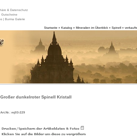
häre & Datenschutz
|
Gutscheine
s |
Burma Galerie
Startseite
»
Katalog
»
Mineralien im Überblick
»
Spinell
»
verkauft
Großer dunkelroter Spinell Kristall
Art.Nr.: mj03-229