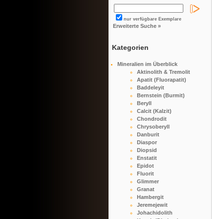
nur verfügbare Exemplare
Erweiterte Suche »
Kategorien
Mineralien im Überblick
Aktinolith & Tremolit
Apatit (Fluorapatit)
Baddeleyit
Bernstein (Burmit)
Beryll
Calcit (Kalzit)
Chondrodit
Chrysoberyll
Danburit
Diaspor
Diopsid
Enstatit
Epidot
Fluorit
Glimmer
Granat
Hambergit
Jeremejewit
Johachidolith