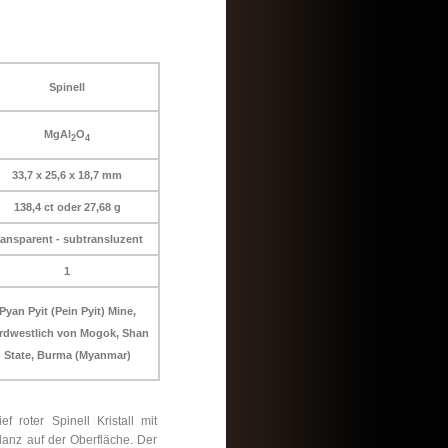
Spinell
MgAl
O
2
4
33,7 x 25,6 x 18,7 mm
138,4 ct oder 27,68 g
ransparent - subtransluzent
1
Pyan Pyit (Pein Pyit) Mine,
rdwestlich von Mogok, Shan
State, Burma (Myanmar)
f roter Spinell Kristall mit
nz auf der Oberfläche. Der