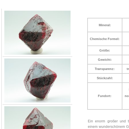
Mineral:
Chemische Formel:
Größe:
Gewicht:
Transparenz:
t
Stückzahl:
Fundort:
no
Ein enorm großer und tie
einem wunderschönem Gla