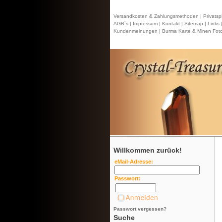
Versandkosten & Zahlungsmethoden |
Privatsp
AGB`s |
Impressum |
Kontakt
| Sitemap |
Links 
Kundenmeinungen |
Burma Karte & Minen Foto
Willkommen zurück!
eMail-Adresse:
Passwort:
Passwort vergessen?
Suche