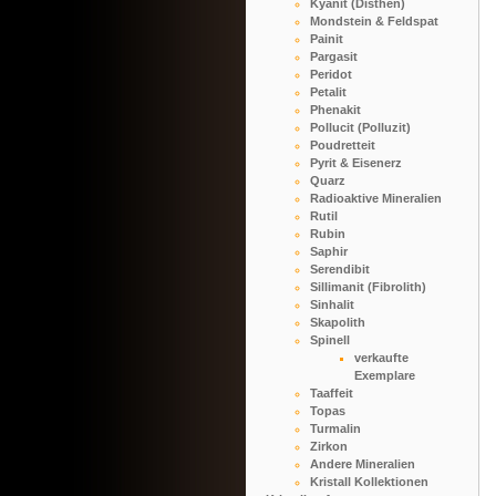
Kyanit (Disthen)
Mondstein & Feldspat
Painit
Pargasit
Peridot
Petalit
Phenakit
Pollucit (Polluzit)
Poudretteit
Pyrit & Eisenerz
Quarz
Radioaktive Mineralien
Rutil
Rubin
Saphir
Serendibit
Sillimanit (Fibrolith)
Sinhalit
Skapolith
Spinell
verkaufte
Exemplare
Taaffeit
Topas
Turmalin
Zirkon
Andere Mineralien
Kristall Kollektionen