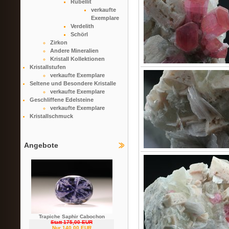
Rubellit
verkaufte
Exemplare
Verdelith
Schörl
Zirkon
Andere Mineralien
Kristall Kollektionen
Kristallstufen
verkaufte Exemplare
Seltene und Besondere Kristalle
verkaufte Exemplare
Geschliffene Edelsteine
verkaufte Exemplare
Kristallschmuck
Angebote
Trapiche Saphir Cabochon
Statt 175,00 EUR
Nur 140,00 EUR