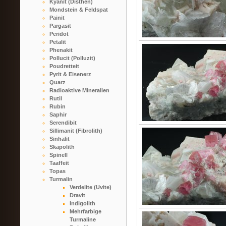
Kyanit (Disthen)
Mondstein & Feldspat
Painit
Pargasit
Peridot
Petalit
Phenakit
Pollucit (Polluzit)
Poudretteit
Pyrit & Eisenerz
Quarz
Radioaktive Mineralien
Rutil
Rubin
Saphir
Serendibit
Sillimanit (Fibrolith)
Sinhalit
Skapolith
Spinell
Taaffeit
Topas
Turmalin
Verdelite (Uvite)
Dravit
Indigolith
Mehrfarbige
Turmaline