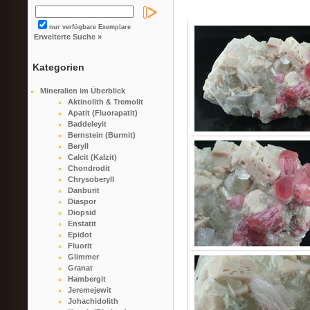
nur verfügbare Exemplare
Erweiterte Suche »
Kategorien
Mineralien im Überblick
Aktinolith & Tremolit
Apatit (Fluorapatit)
Baddeleyit
Bernstein (Burmit)
Beryll
Calcit (Kalzit)
Chondrodit
Chrysoberyll
Danburit
Diaspor
Diopsid
Enstatit
Epidot
Fluorit
Glimmer
Granat
Hambergit
Jeremejewit
Johachidolith