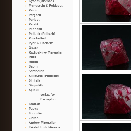
Kyanit (Disthen)
Mondstein & Feldspat
Painit
Pargasit
Peridot
Petalit
Phenakit
Pollucit (Polluzit)
Poudretteit
Pyrit & Eisenerz
Quarz
Radioaktive Mineralien
Rutil
Rubin
Saphir
Serendibit
Sillimanit (Fibrolith)
Sinhalit
Skapolith
Spinell
verkaufte
Exemplare
Taaffeit
Topas
Turmalin
Zirkon
Andere Mineralien
Kristall Kollektionen