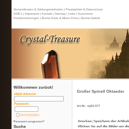
Versandkosten & Zahlungsmethoden |
Privatsphäre & Datenschutz
AGB`s |
Impressum |
Kontakt
| Sitemap |
Links |
Gutscheine
Kundenmeinungen |
Burma Karte & Minen Fotos |
Burma Galerie
Willkommen zurück!
Großer Spinell Oktaeder
eMail-Adresse:
Passwort:
Art.Nr.: mj02-377
Passwort vergessen?
Suche