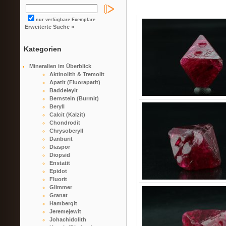
nur verfügbare Exemplare
Erweiterte Suche »
Kategorien
Mineralien im Überblick
Aktinolith & Tremolit
Apatit (Fluorapatit)
Baddeleyit
Bernstein (Burmit)
Beryll
Calcit (Kalzit)
Chondrodit
Chrysoberyll
Danburit
Diaspor
Diopsid
Enstatit
Epidot
Fluorit
Glimmer
Granat
Hambergit
Jeremejewit
Johachidolith