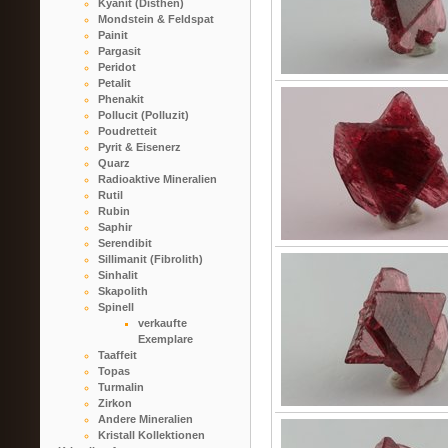
Kyanit (Disthen)
Mondstein & Feldspat
Painit
Pargasit
Peridot
Petalit
Phenakit
Pollucit (Polluzit)
Poudretteit
Pyrit & Eisenerz
Quarz
Radioaktive Mineralien
Rutil
Rubin
Saphir
Serendibit
Sillimanit (Fibrolith)
Sinhalit
Skapolith
Spinell
verkaufte
Exemplare
Taaffeit
Topas
Turmalin
Zirkon
Andere Mineralien
Kristall Kollektionen