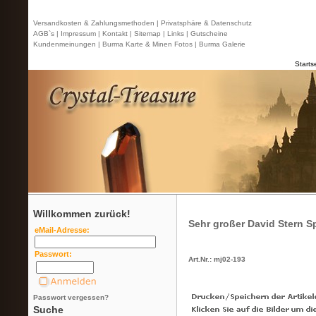
Versandkosten & Zahlungsmethoden |
Privatsphäre & Datenschutz
AGB`s |
Impressum |
Kontakt
| Sitemap |
Links |
Gutscheine
Kundenmeinungen |
Burma Karte & Minen Fotos |
Burma Galerie
Starts
Willkommen zurück!
Sehr großer David Stern Sp
eMail-Adresse:
Passwort:
Art.Nr.: mj02-193
Passwort vergessen?
Suche