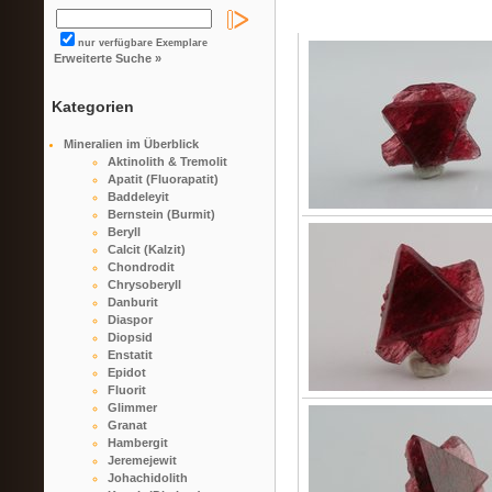
nur verfügbare Exemplare
Erweiterte Suche »
Kategorien
Mineralien im Überblick
Aktinolith & Tremolit
Apatit (Fluorapatit)
Baddeleyit
Bernstein (Burmit)
Beryll
Calcit (Kalzit)
Chondrodit
Chrysoberyll
Danburit
Diaspor
Diopsid
Enstatit
Epidot
Fluorit
Glimmer
Granat
Hambergit
Jeremejewit
Johachidolith