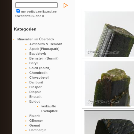
nur verfügbare Exemplare
Erweiterte Suche »
Kategorien
Mineralien im Überblick
Aktinolith & Tremolit
Apatit (Fluorapatit)
Baddeleyit
Bernstein (Burmit)
Beryll
Calcit (Kalzit)
Chondrodit
Chrysoberyll
Danburit
Diaspor
Diopsid
Enstatit
Epidot
verkaufte
Exemplare
Fluorit
Glimmer
Granat
Hambergit