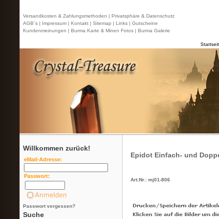
Versandkosten & Zahlungsmethoden |
Privatsphäre & Datenschutz
AGB`s |
Impressum |
Kontakt
| Sitemap |
Links |
Gutscheine
Kundenmeinungen |
Burma Karte & Minen Fotos |
Burma Galerie
Startsei
Willkommen zurück!
Epidot Einfach- und Dopp
eMail-Adresse:
Passwort:
Art.Nr.: mj01-806
Passwort vergessen?
Suche