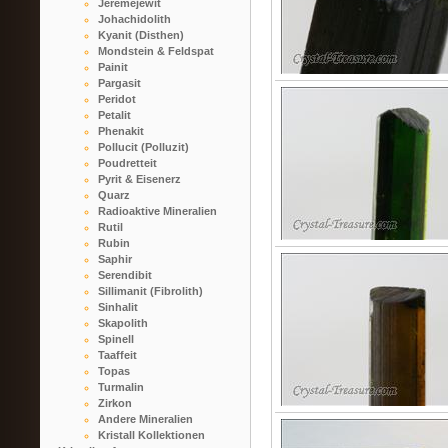
Jeremejewit
Johachidolith
Kyanit (Disthen)
Mondstein & Feldspat
Painit
Pargasit
Peridot
Petalit
Phenakit
Pollucit (Polluzit)
Poudretteit
Pyrit & Eisenerz
Quarz
Radioaktive Mineralien
Rutil
Rubin
Saphir
Serendibit
Sillimanit (Fibrolith)
Sinhalit
Skapolith
Spinell
Taaffeit
Topas
Turmalin
Zirkon
Andere Mineralien
Kristall Kollektionen