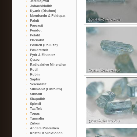
Jeremejewit
Johachidolith
Kyanit (Disthen)
Mondstein & Feldspat
Painit
Pargasit
Peridot
Petalit
Phenakit
Pollucit (Polluzit)
Poudretteit
Pyrit & Eisenerz
Quarz
Radioaktive Mineralien
Rutil
Rubin
Saphir
Serendibit
Sillimanit (Fibrolith)
Sinhalit
Skapolith
Spinell
Taaffeit
Topas
Turmalin
Zirkon
Andere Mineralien
Kristall Kollektionen