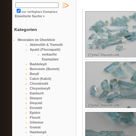
nur verfügbare Exemplare
Erweiterte Suche »
Kategorien
Mineralien im Überblick
Aktinolith & Tremolit
Apatit (Fluorapatit)
verkaufte
Exemplare
Baddeleyit
Bernstein (Burmit)
Beryll
Calcit (Kalzit)
Chondrodit
Chrysoberyll
Danburit
Diaspor
Diopsid
Enstatit
Epidot
Fluorit
Glimmer
Granat
Hambergit