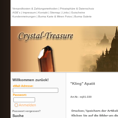
Versandkosten & Zahlungsmethoden |
Privatsphäre & Datenschutz
AGB`s |
Impressum |
Kontakt
| Sitemap |
Links |
Gutscheine
Kundenmeinungen |
Burma Karte & Minen Fotos |
Burma Galerie
Willkommen zurück!
"Kling" Apatit
eMail-Adresse:
Passwort:
Art.Nr.: mj01-330
Passwort vergessen?
Suche