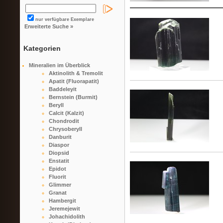
nur verfügbare Exemplare
Erweiterte Suche »
Kategorien
Mineralien im Überblick
Aktinolith & Tremolit
Apatit (Fluorapatit)
Baddeleyit
Bernstein (Burmit)
Beryll
Calcit (Kalzit)
Chondrodit
Chrysoberyll
Danburit
Diaspor
Diopsid
Enstatit
Epidot
Fluorit
Glimmer
Granat
Hambergit
Jeremejewit
Johachidolith