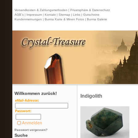
Versandkosten & Zahlungsmethoden |
Privatsphäre & Datenschutz
AGB`s |
Impressum |
Kontakt
| Sitemap |
Links |
Gutscheine
Kundenmeinungen |
Burma Karte & Minen Fotos |
Burma Galerie
Willkommen zurück!
Indigolith
eMail-Adresse:
Passwort:
Passwort vergessen?
Suche