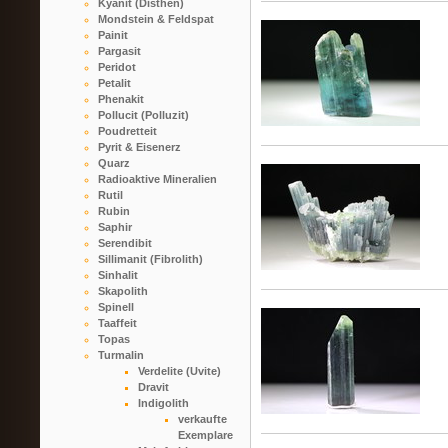
Kyanit (Disthen)
Mondstein & Feldspat
Painit
Pargasit
Peridot
Petalit
Phenakit
Pollucit (Polluzit)
Poudretteit
Pyrit & Eisenerz
Quarz
Radioaktive Mineralien
Rutil
Rubin
Saphir
Serendibit
Sillimanit (Fibrolith)
Sinhalit
Skapolith
Spinell
Taaffeit
Topas
Turmalin
Verdelite (Uvite)
Dravit
Indigolith
verkaufte
Exemplare