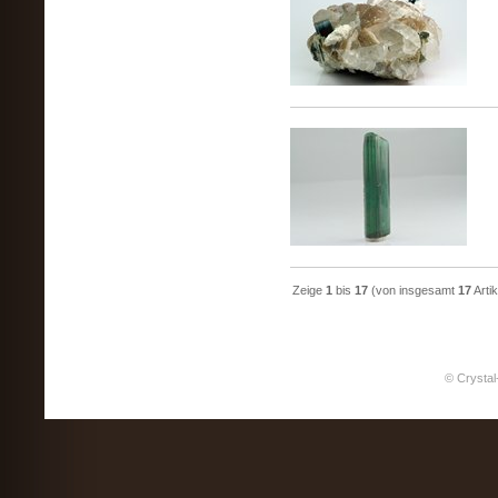
Zeige
1
bis
17
(von insgesamt
17
Artik
© Crystal