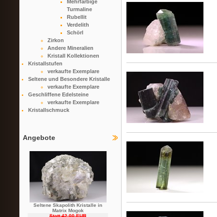
Mehrfarbige
Turmaline
Rubellit
Verdelith
Schörl
Zirkon
Andere Mineralien
Kristall Kollektionen
Kristallstufen
verkaufte Exemplare
Seltene und Besondere Kristalle
verkaufte Exemplare
Geschliffene Edelsteine
verkaufte Exemplare
Kristallschmuck
Angebote
Seltene Skapolith Kristalle in
Matrix Mogok
Statt 42,00 EUR